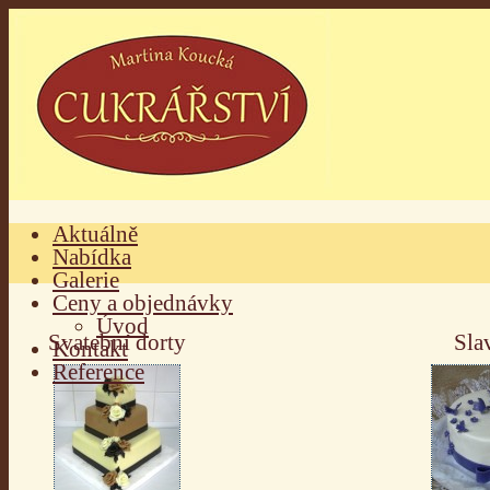
Aktuálně
Nabídka
Galerie
Ceny a objednávky
Úvod
Svatební dorty
Sla
Kontakt
Reference